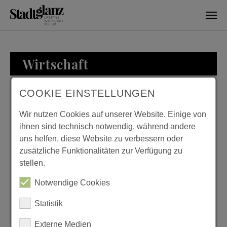
Skip to main content
Wirtschaft
COOKIE EINSTELLUNGEN
WIRTSCHAFT
Wir nutzen Cookies auf unserer Website. Einige von
ihnen sind technisch notwendig, während andere
uns helfen, diese Website zu verbessern oder
zusätzliche Funktionalitäten zur Verfügung zu
FAMILIENWERTE UND
stellen.
UNTERNEHMENSKULTUR
Notwendige Cookies
Previous
Next
– DIE FAMILIE
Statistik
SCHMALKOKE
Externe Medien