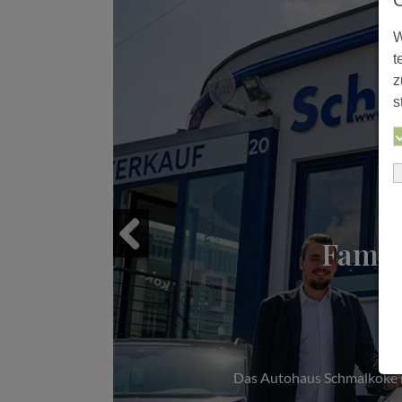
W
t
z
s
Famil
Previous
Das Autohaus Schmalkoke im