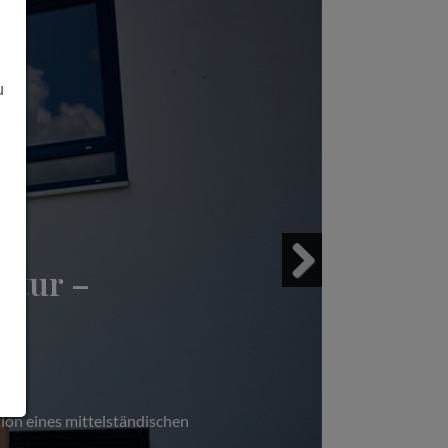
u
ltur –
Next
ion eines mittelständischen