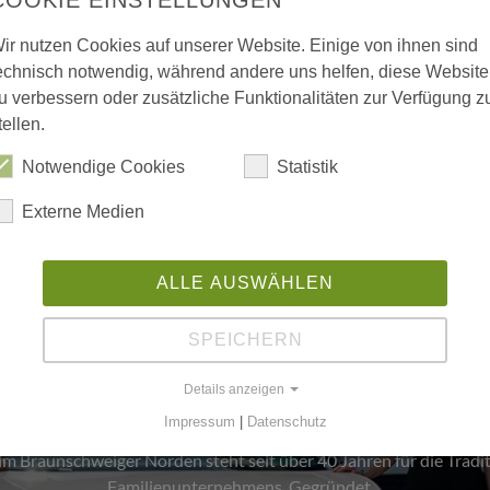
ir nutzen Cookies auf unserer Website. Einige von ihnen sind
echnisch notwendig, während andere uns helfen, diese Website
u verbessern oder zusätzliche Funktionalitäten zur Verfügung z
tellen.
Notwendige Cookies
Statistik
Externe Medien
ALLE AUSWÄHLEN
ienwerte und Unternehmensku
SPEICHERN
Die Familie Schmalkoke
Details anzeigen
Ein Autohaus im Wandel der Generationen
Impressum
|
Datenschutz
 Braunschweiger Norden steht seit über 40 Jahren für die Tradit
Familienunternehmens. Gegründet…