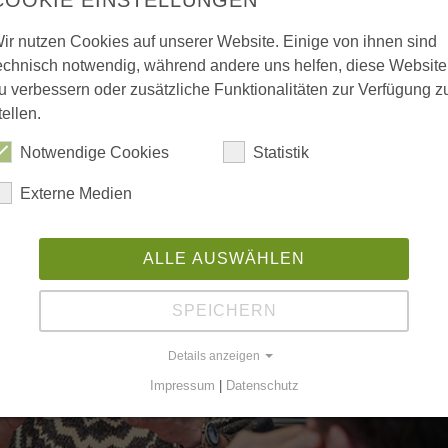
ir nutzen Cookies auf unserer Website. Einige von ihnen sind
echnisch notwendig, während andere uns helfen, diese Website
u verbessern oder zusätzliche Funktionalitäten zur Verfügung z
tellen.
Notwendige Cookies
Statistik
Externe Medien
ALLE AUSWÄHLEN
ei der Busfahrer deines Leben
SPEICHERN
Familiensache Unternehmertum
Details anzeigen
 Wolfenbüttel ein weltweites MedTech-Unternehmen formte – und
Impressum
|
Datenschutz
stärkstes Fundament ist. Wer Michael…