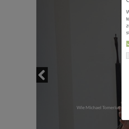
W
t
z
s
S
Previous
Wie Michael Tomerius aus