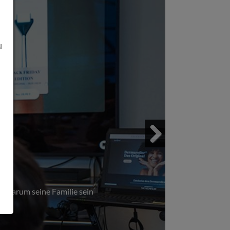
u
s!
Next
 warum seine Familie sein