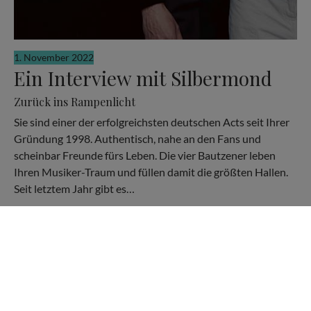
1. November 2022
Ein Interview mit Silbermond
Zurück ins Rampenlicht
Sie sind einer der erfolgreichsten deutschen Acts seit Ihrer
Gründung 1998. Authentisch, nahe an den Fans und
scheinbar Freunde fürs Leben. Die vier Bautzener leben
Ihren Musiker-Traum und füllen damit die größten Hallen.
Seit letztem Jahr gibt es…
KONTAKT
PARTNER
DATENSCHUTZERKLÄRUNG
IMPRESSUM