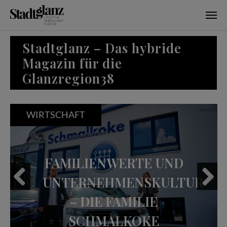
Skip to main content
Stadtglanz – Das hybride
Magazin für die
Glanzregion38
WIRTSCHAFT
FAMILIENWERTE UND
UNTERNEHMENSKULTUR
– DIE FAMILIE
Previous
Next
SCHMALKOKE