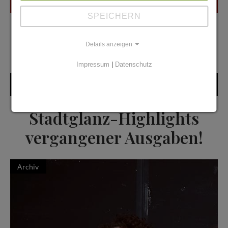
SPEICHERN
Details anzeigen
Impressum
|
Datenschutz
Stadtglanz Highlights
Stadtglanz-Highlights
vergangener Ausgaben!
Archiv