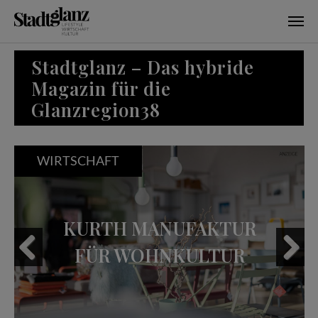
Skip to main content
Stadtglanz – Das hybride
Magazin für die
Glanzregion38
WIRTSCHAFT
KURTH MANUFAKTUR
FÜR WOHNKULTUR
Previous
Next