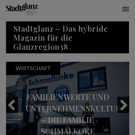
Skip to main content
Stadtglanz – Das hybride
Magazin für die
Glanzregion38
WIRTSCHAFT
FAMILIENWERTE UND
UNTERNEHMENSKULTUR
– DIE FAMILIE
Previous
Next
SCHMALKOKE