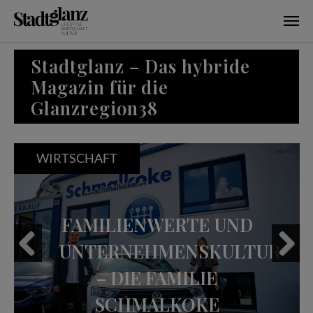
Skip to main content
Stadtglanz – Das hybride
Magazin für die
Glanzregion38
WIRTSCHAFT
FAMILIENWERTE UND
UNTERNEHMENSKULTUR
– DIE FAMILIE
Previous
Next
SCHMALKOKE