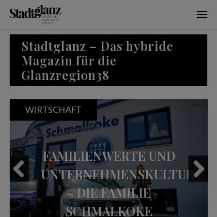
Skip to main content
Stadtglanz – Das hybride
Magazin für die
Glanzregion38
WIRTSCHAFT
FAMILIENWERTE UND
UNTERNEHMENSKULTUR
– DIE FAMILIE
Previous
Next
SCHMALKOKE