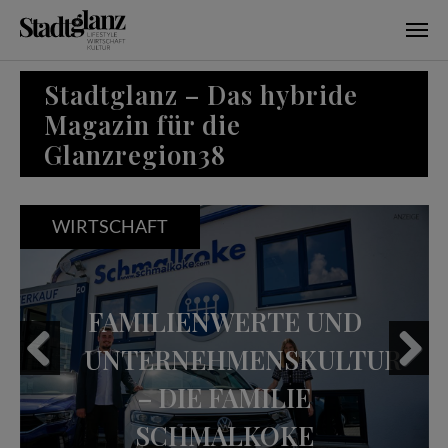
Skip to main content
Stadtglanz – Das hybride
Magazin für die
Glanzregion38
WIRTSCHAFT
FAMILIENWERTE UND
UNTERNEHMENSKULTUR
– DIE FAMILIE
Previous
Next
SCHMALKOKE