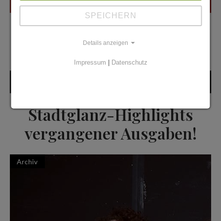
SPEICHERN
Details anzeigen
Impressum
|
Datenschutz
Stadtglanz Highlights
Stadtglanz-Highlights
vergangener Ausgaben!
Archiv