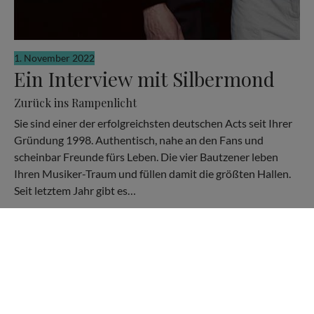
1. November 2022
Ein Interview mit Silbermond
Zurück ins Rampenlicht
Sie sind einer der erfolgreichsten deutschen Acts seit Ihrer
Gründung 1998. Authentisch, nahe an den Fans und
scheinbar Freunde fürs Leben. Die vier Bautzener leben
Ihren Musiker-Traum und füllen damit die größten Hallen.
Seit letztem Jahr gibt es…
KONTAKT
PARTNER
DATENSCHUTZERKLÄRUNG
IMPRESSUM