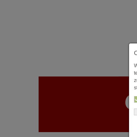
W
t
z
s