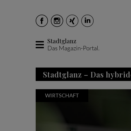
Stadtglanz
Das Magazin-Portal.
Skip to main content
Stadtglanz – Das hybrid
WIRTSCHAFT