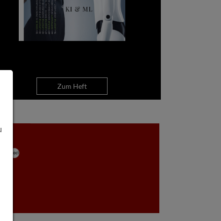
Zum Heft
u