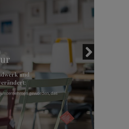
ltur –
Next
ion eines mittelständischen