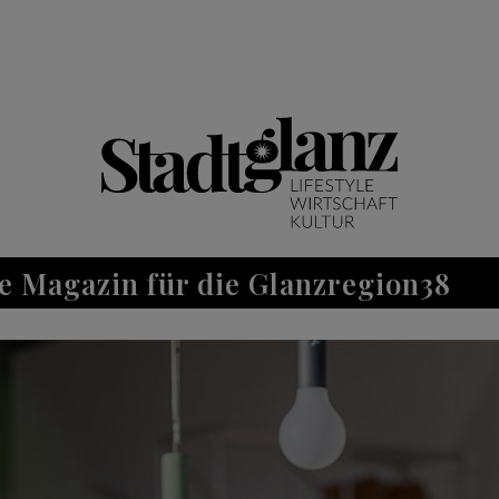
e Magazin für die Glanzregion38