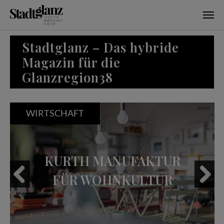
Skip to main content
Stadtglanz – Das hybride
Magazin für die
Glanzregion38
WIRTSCHAFT
KURTH MANUFAKTUR
FÜR WOHNKULTUR
Previous
Next