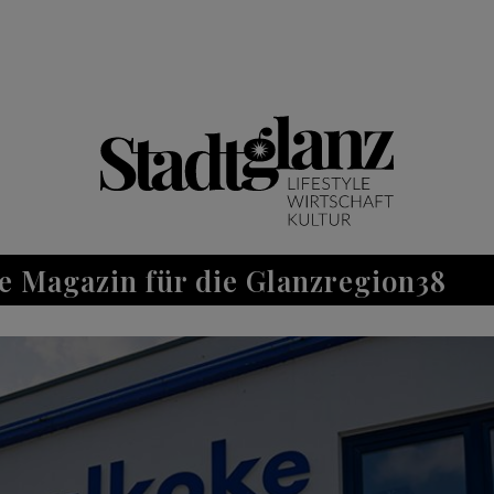
e Magazin für die Glanzregion38