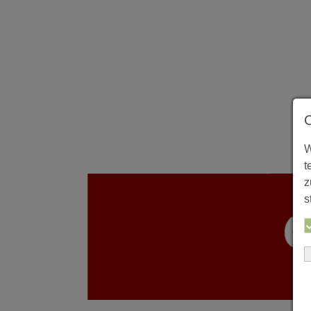
W
t
z
s