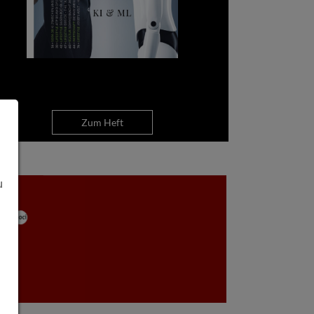
Zum Heft
u