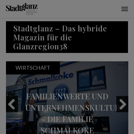
Skip to main content
Stadtglanz – Das hybride
Magazin für die
Glanzregion38
WIRTSCHAFT
FAMILIENWERTE UND
UNTERNEHMENSKULTUR
– DIE FAMILIE
Previous
Next
SCHMALKOKE