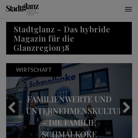
Skip to main content
Stadtglanz – Das hybride
Magazin für die
Glanzregion38
WIRTSCHAFT
FAMILIENWERTE UND
UNTERNEHMENSKULTUR
– DIE FAMILIE
Previous
Next
SCHMALKOKE