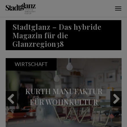
Skip to main content
Stadtglanz – Das hybride
Magazin für die
Glanzregion38
WIRTSCHAFT
KURTH MANUFAKTUR
FÜR WOHNKULTUR
Previous
Next