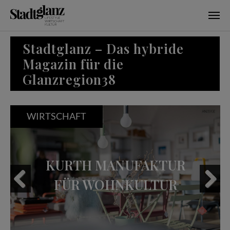
Skip to main content
Stadtglanz – Das hybride
Magazin für die
Glanzregion38
AFT
WIRTSCHAFT
TH MANUFAKTUR
FAMIL
R WOHNKULTUR
UNTER
– D
Previous
Next
SC