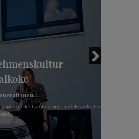
ltur –
Next
ion eines mittelständischen