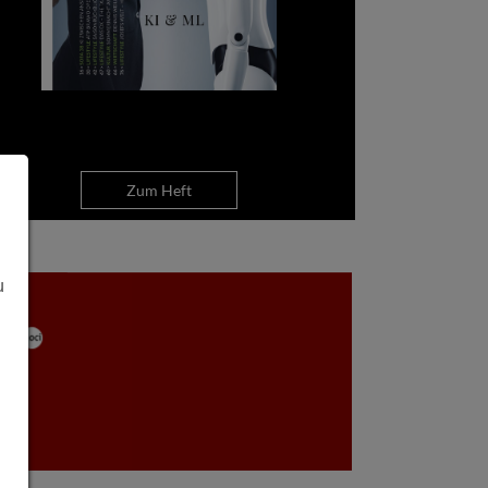
Zum Heft
u