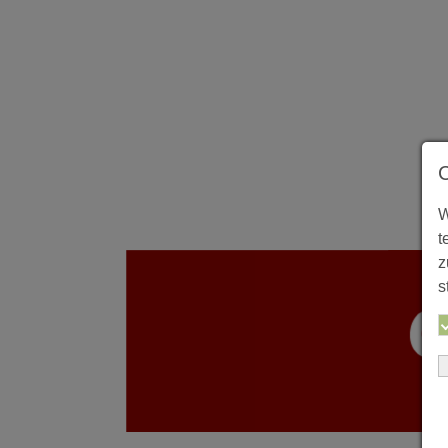
W
t
z
s