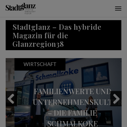
Skip to main content
Stadtglanz – Das hybride
Magazin für die
Glanzregion38
WIRTSCHAFT
FAMILIENWERTE UND
UNTERNEHMENSKULTUR
– DIE FAMILIE
Previous
Next
SCHMALKOKE