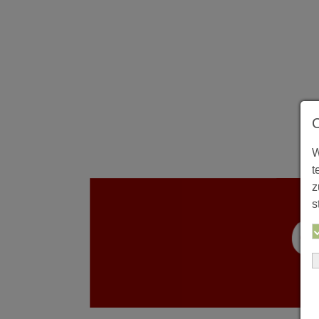
W
t
z
s