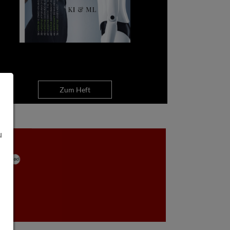
Zum Heft
u