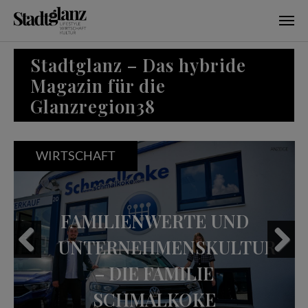
Skip to main content
Stadtglanz – Das hybride
Magazin für die
Glanzregion38
WIRTSCHAFT
FAMILIENWERTE UND
UNTERNEHMENSKULTUR
– DIE FAMILIE
Previous
Next
SCHMALKOKE