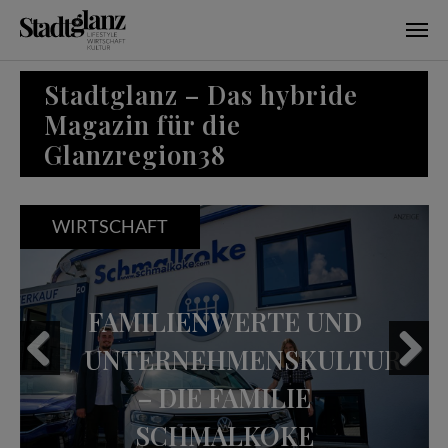
Skip to main content
Stadtglanz – Das hybride
Magazin für die
Glanzregion38
WIRTSCHAFT
FAMILIENWERTE UND
UNTERNEHMENSKULTUR
– DIE FAMILIE
Previous
Next
SCHMALKOKE