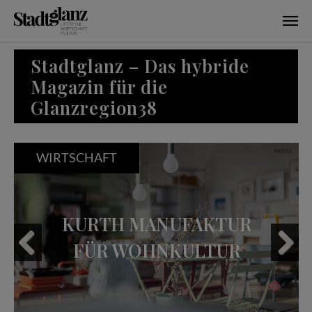
Skip to main content
Stadtglanz – Das hybride
Magazin für die
Glanzregion38
WIRTSCHAFT
KURTH MANUFAKTUR
FÜR WOHNKULTUR
Previous
Next