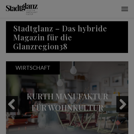
Skip to main content
Stadtglanz – Das hybride
Magazin für die
Glanzregion38
WIRTSCHAFT
KURTH MANUFAKTUR
FÜR WOHNKULTUR
Previous
Next