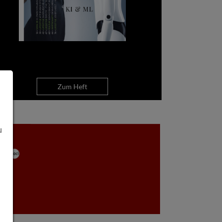
Zum Heft
u