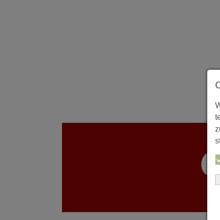
W
t
z
s