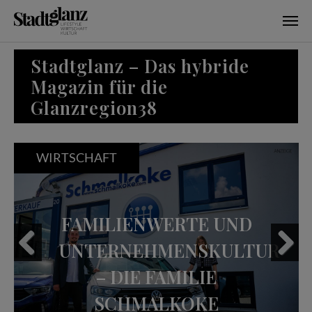
Skip to main content
Stadtglanz – Das hybride
Magazin für die
Glanzregion38
WIRTSCHAFT
FAMILIENWERTE UND
UNTERNEHMENSKULTUR
– DIE FAMILIE
Previous
Next
SCHMALKOKE