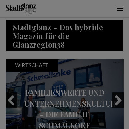
Skip to main content
Stadtglanz – Das hybride
Magazin für die
Glanzregion38
WIRTSCHAFT
FAMILIENWERTE UND
UNTERNEHMENSKULTUR
– DIE FAMILIE
Previous
Next
SCHMALKOKE